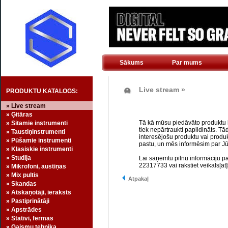
Sākums
Par mums
Live stream »
PRODUKTU KATALOGS:
» Live stream
» Ģitāras
Tā kā mūsu piedāvāto produktu kl
» Sitamie instrumenti
tiek nepārtraukti papildināts. Tā
» Taustiņinstrumenti
interesējošu produktu vai produk
» Pūšamie instrumenti
pastu, un mēs informēsim par Jū
» Klasiskie instrumenti
» Studija
Lai saņemtu pilnu informāciju p
22317733 vai rakstiet veikals[at]
» Mikrofoni, austiņas
» Mix pultis
Atpakaļ
» Skandas
» Atskaņotāji, ieraksts
» Pastiprinātāji
» Apstrādes
» Statīvi, fermas
» Gaismu tehnika