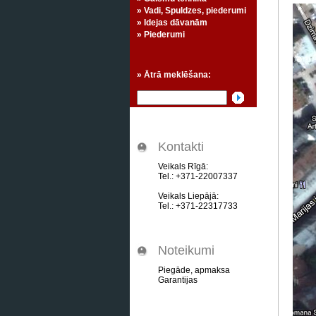
» Vadi, Spuldzes, piederumi
» Idejas dāvanām
» Piederumi
» Ātrā meklēšana:
Kontakti
Veikals Rīgā:
Tel.: +371-22007337
Veikals Liepājā:
Tel.: +371-22317733
Noteikumi
Piegāde, apmaksa
Garantijas