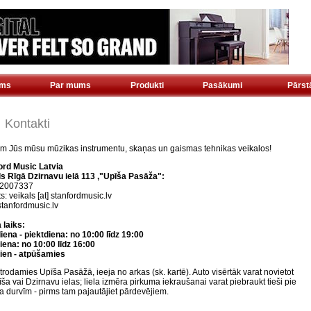
ms
Par mums
Produkti
Pasākumi
Pārs
Kontakti
m Jūs mūsu mūzikas instrumentu, skaņas un gaismas tehnikas veikalos!
ord Music Latvia
ls Rīgā Dzirnavu ielā 113 ,"Upīša Pasāža":
 22007337
s: veikals [at] stanfordmusic.lv
tanfordmusic.lv
 laiks:
ena - piektdiena: no 10:00 līdz 19:00
iena: no 10:00 līdz 16:00
ien - atpūšamies
rodamies Upīša Pasāžā, ieeja no arkas (sk. kartē). Auto visērtāk varat novietot
ša vai Dzirnavu ielas; liela izmēra pirkuma iekraušanai varat piebraukt tieši pie
a durvīm - pirms tam pajautājiet pārdevējiem.