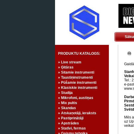
Sāku
PRODUKTU KATALOGS:
» Live stream
Gaidā
» Ģitāras
Stanf
» Sitamie instrumenti
Veika
» Taustiņinstrumenti
Tel.:
» Pūšamie instrumenti
e-past
» Klasiskie instrumenti
www.s
» Studija
Darba
» Mikrofoni, austiņas
Pirmdi
» Mix pultis
Sestd
» Skandas
Svētd
» Atskaņotāji, ieraksts
Mēs at
» Pastiprinātāji
uz Upī
» Apstrādes
veikal
» Statīvi, fermas
» Gaismu tehnika