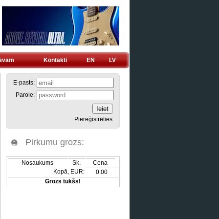
tāvam
Kontakti
EN
LV
E-pasts:
Parole:
Piereģistrēties
Pirkumu grozs:
Nosaukums
Sk.
Cena
Kopā, EUR:
0.00
Grozs tukšs!