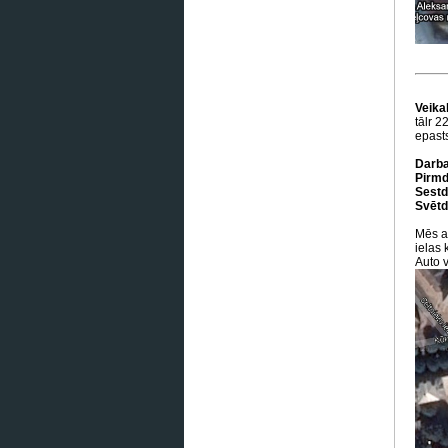
Veikal
tālr 
epasts
Darba
Pirmdi
Sestd
Svētd
Mēs a
ielas 
Auto v