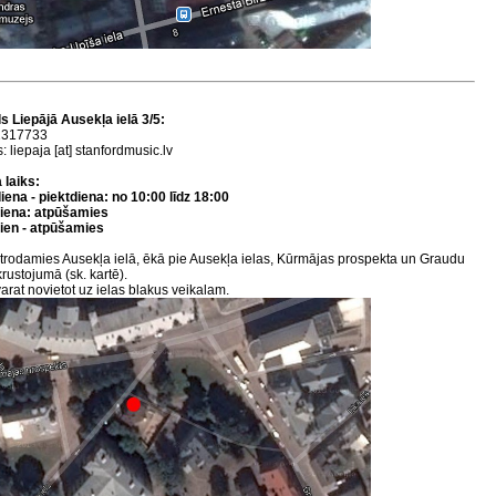
s Liepājā Ausekļa ielā 3/5:
22317733
: liepaja [at] stanfordmusic.lv
 laiks:
ena - piektdiena: no 10:00 līdz 18:00
iena: atpūšamies
ien - atpūšamies
trodamies Ausekļa ielā, ēkā pie Ausekļa ielas, Kūrmājas prospekta un Graudu
krustojumā (sk. kartē).
arat novietot uz ielas blakus veikalam.