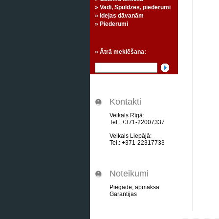
» Vadi, Spuldzes, piederumi
» Idejas dāvanām
» Piederumi
» Ātrā meklēšana:
Kontakti
Veikals Rīgā:
Tel.: +371-22007337
Veikals Liepājā:
Tel.: +371-22317733
Noteikumi
Piegāde, apmaksa
Garantijas