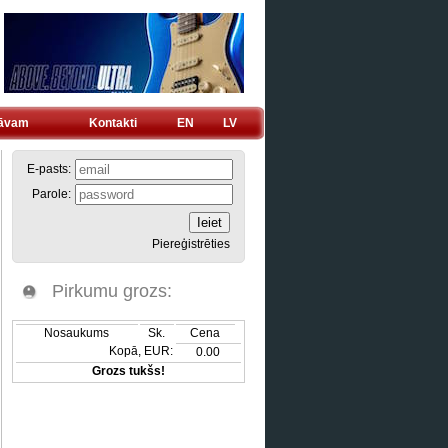
tāvam
Kontakti
EN
LV
E-pasts:
Parole:
Piereģistrēties
Pirkumu grozs:
Nosaukums
Sk.
Cena
Kopā, EUR:
0.00
Grozs tukšs!