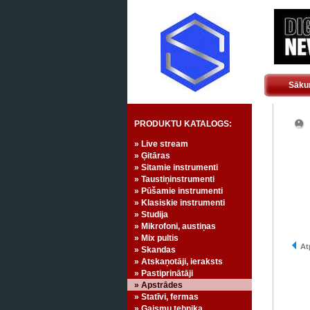
Sāku
PRODUKTU KATALOGS:
» Live stream
» Ģitāras
» Sitamie instrumenti
» Taustiņinstrumenti
» Pūšamie instrumenti
» Klasiskie instrumenti
» Studija
» Mikrofoni, austiņas
» Mix pultis
Atp
» Skandas
» Atskaņotāji, ieraksts
» Pastiprinātāji
» Apstrādes
» Statīvi, fermas
» Gaismu tehnika