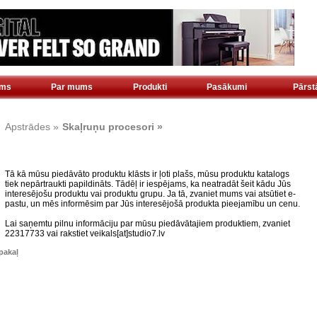
ms
Par mums
Produkti
Pasākumi
Pārs
Apstrādes »
Skaļruņu procesori »
Tā kā mūsu piedāvāto produktu klāsts ir ļoti plašs, mūsu produktu katalogs
tiek nepārtraukti papildināts. Tādēļ ir iespējams, ka neatradāt šeit kādu Jūs
interesējošu produktu vai produktu grupu. Ja tā, zvaniet mums vai atsūtiet e-
pastu, un mēs informēsim par Jūs interesējošā produkta pieejamību un cenu.
Lai saņemtu pilnu informāciju par mūsu piedāvātajiem produktiem, zvaniet
22317733 vai rakstiet veikals[at]studio7.lv
akaļ